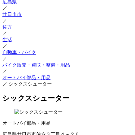
広島県
／
廿日市市
／
佐方
／
生活
／
自動車・バイク
／
バイク販売・買取・整備・用品
／
オートバイ部品・用品
／
シックスシューター
シックスシューター
オートバイ部品・用品
広島県廿日市市佐方３丁目４－２６