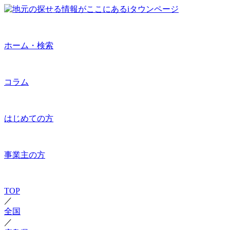
ホーム・検索
コラム
はじめての方
事業主の方
TOP
／
全国
／