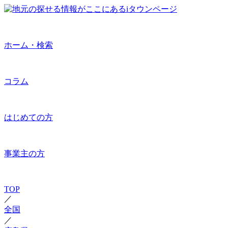
ホーム・検索
コラム
はじめての方
事業主の方
TOP
／
全国
／