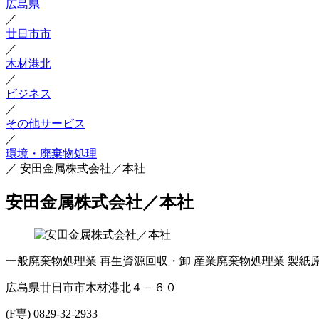
広島県
／
廿日市市
／
木材港北
／
ビジネス
／
その他サービス
／
環境・廃棄物処理
／
安田金属株式会社／本社
安田金属株式会社／本社
一般廃棄物処理業
再生資源回収・卸
産業廃棄物処理業
製紙
広島県廿日市市木材港北４－６０
(F専) 0829-32-2933