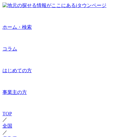
ホーム・検索
コラム
はじめての方
事業主の方
TOP
／
全国
／