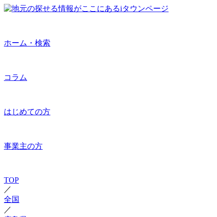
ホーム・検索
コラム
はじめての方
事業主の方
TOP
／
全国
／