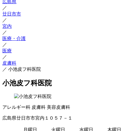
広島県
／
廿日市市
／
宮内
／
医療・介護
／
医療
／
皮膚科
／
小池皮フ科医院
小池皮フ科医院
アレルギー科
皮膚科
美容皮膚科
広島県廿日市市宮内１０５７－１
月曜日
火曜日
水曜日
木曜日