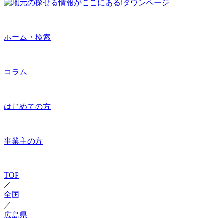
ホーム・検索
コラム
はじめての方
事業主の方
TOP
／
全国
／
広島県