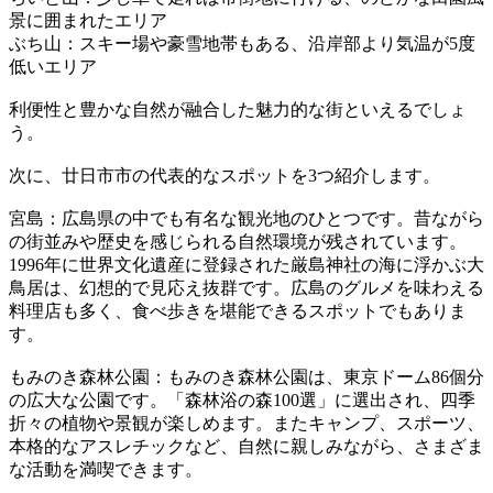
景に囲まれたエリア
ぶち山：スキー場や豪雪地帯もある、沿岸部より気温が5度
低いエリア
利便性と豊かな自然が融合した魅力的な街といえるでしょ
う。
次に、廿日市市の代表的なスポットを3つ紹介します。
宮島：広島県の中でも有名な観光地のひとつです。昔ながら
の街並みや歴史を感じられる自然環境が残されています。
1996年に世界文化遺産に登録された厳島神社の海に浮かぶ大
鳥居は、幻想的で見応え抜群です。広島のグルメを味わえる
料理店も多く、食べ歩きを堪能できるスポットでもありま
す。
もみのき森林公園：もみのき森林公園は、東京ドーム86個分
の広大な公園です。「森林浴の森100選」に選出され、四季
折々の植物や景観が楽しめます。またキャンプ、スポーツ、
本格的なアスレチックなど、自然に親しみながら、さまざま
な活動を満喫できます。