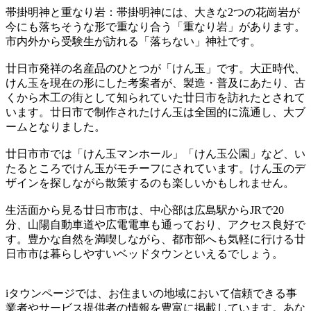
帯掛明神と重なり岩：帯掛明神には、大きな2つの花崗岩が
今にも落ちそうな形で重なり合う「重なり岩」があります。
市内外から受験生が訪れる「落ちない」神社です。
廿日市発祥の名産品のひとつが「けん玉」です。大正時代、
けん玉を現在の形にした考案者が、製造・普及にあたり、古
くから木工の街として知られていた廿日市を訪れたとされて
います。廿日市で制作されたけん玉は全国的に流通し、大ブ
ームとなりました。
廿日市市では「けん玉マンホール」「けん玉公園」など、い
たるところでけん玉がモチーフにされています。けん玉のデ
ザインを探しながら散策するのも楽しいかもしれません。
生活面から見る廿日市市は、中心部は広島駅からJRで20
分、山陽自動車道や広電電車も通っており、アクセス良好で
す。豊かな自然を満喫しながら、都市部へも気軽に行ける廿
日市市は暮らしやすいベッドタウンといえるでしょう。
iタウンページでは、お住まいの地域において信頼できる事
業者やサービス提供者の情報を豊富に掲載しています。あな