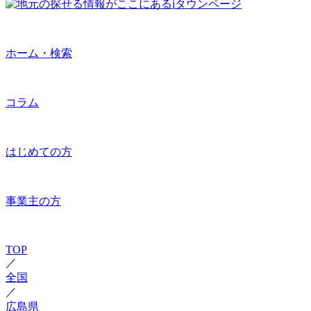
ホーム・検索
コラム
はじめての方
事業主の方
TOP
／
全国
／
広島県