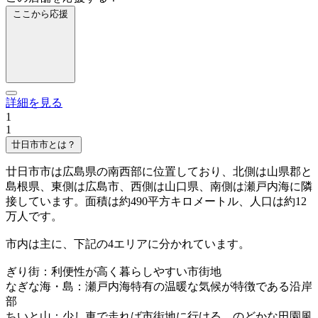
ここから応援
詳細を見る
1
1
廿日市市とは？
廿日市市は広島県の南西部に位置しており、北側は山県郡と
島根県、東側は広島市、西側は山口県、南側は瀬戸内海に隣
接しています。面積は約490平方キロメートル、人口は約12
万人です。
市内は主に、下記の4エリアに分かれています。
ぎり街：利便性が高く暮らしやすい市街地
なぎな海・島：瀬戸内海特有の温暖な気候が特徴である沿岸
部
ちいと山：少し車で走れば市街地に行ける、のどかな田園風