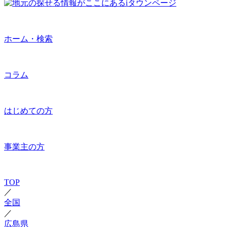
ホーム・検索
コラム
はじめての方
事業主の方
TOP
／
全国
／
広島県