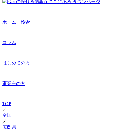
ホーム・検索
コラム
はじめての方
事業主の方
TOP
／
全国
／
広島県