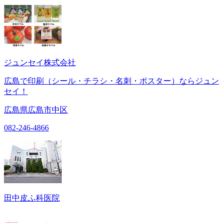
ジュンセイ株式会社
広島で印刷（シール・チラシ・名刺・ポスター）ならジュン
セイ！
広島県広島市中区
082-246-4866
田中皮ふ科医院