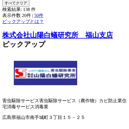
すべてクリア
検索結果:
138
件
表示件数
20件
|
50件
ピックアップとは？
株式会社山陽白蟻研究所 福山支店
ピックアップ
害虫駆除サービス
害虫駆除サービス（農作物）
カビ防止業
住
宅消毒サービス
消毒業
広島県福山市南手城町３丁目１５－２５