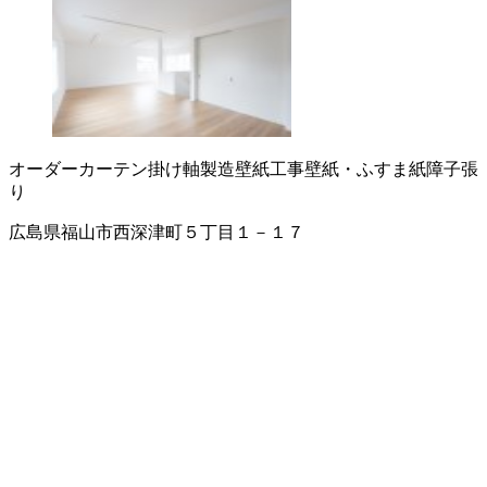
オーダーカーテン
掛け軸製造
壁紙工事
壁紙・ふすま紙
障子張
り
広島県福山市西深津町５丁目１－１７