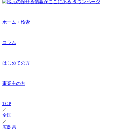
ホーム・検索
コラム
はじめての方
事業主の方
TOP
／
全国
／
広島県