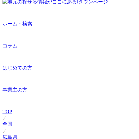
ホーム・検索
コラム
はじめての方
事業主の方
TOP
／
全国
／
広島県