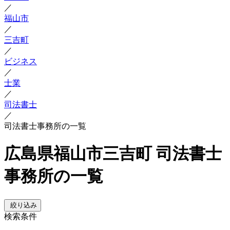
／
福山市
／
三吉町
／
ビジネス
／
士業
／
司法書士
／
司法書士事務所の一覧
広島県福山市三吉町 司法書士
事務所の一覧
絞り込み
検索条件