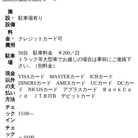
施
設・
駐車場有り
設備
料
金・
クレジットカード可
費用
50台 駐車料金 ￥200／日
駐車
トラック等大型車でお越しの場合は事前にご連絡下
場
さい。（別料金）
現金
VISAカード MASTERカード JCBカード
以外
DINERSカード AMEXカード UCカード DCカー
の支
ド NICOSカード アプラスカード ＢａｎｋＣａ
払い
ｒｄ ＪＴＢJTB デビットカード
方法
チェ
ック
15:00～
イン
チェ
ック
～10:00