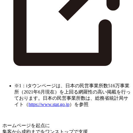
※1：iタウンページは、日本の民営事業所数516万事業
所（2021年6月現在）を上回る網羅性の高い掲載を行っ
ております。日本の民営事業所数は、総務省統計局サ
イト（
https://www.stat.go.jp
）を参照
ホームページを起点に
集客から成約までをワンストップで支援