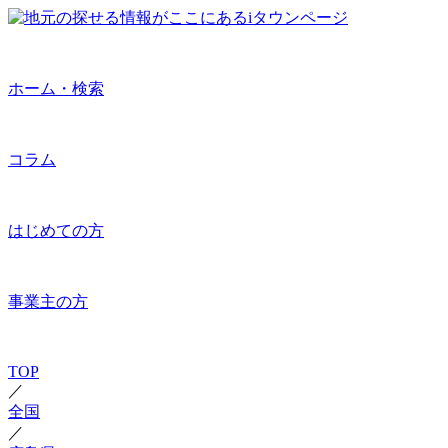
ホーム・検索
コラム
はじめての方
事業主の方
TOP
／
全国
／