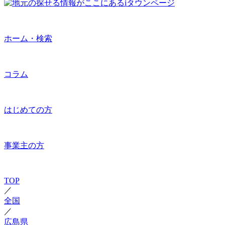
ホーム・検索
コラム
はじめての方
事業主の方
TOP
／
全国
／
広島県