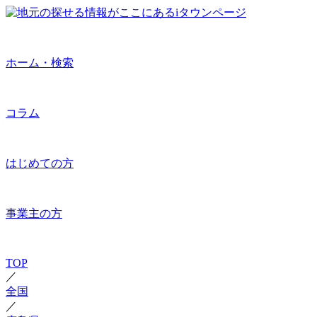
ホーム・検索
コラム
はじめての方
事業主の方
TOP
／
全国
／