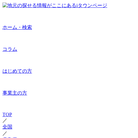
ホーム・検索
コラム
はじめての方
事業主の方
TOP
／
全国
／