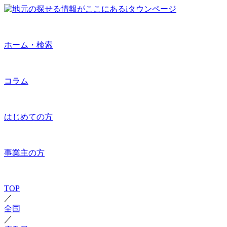
ホーム・検索
コラム
はじめての方
事業主の方
TOP
／
全国
／