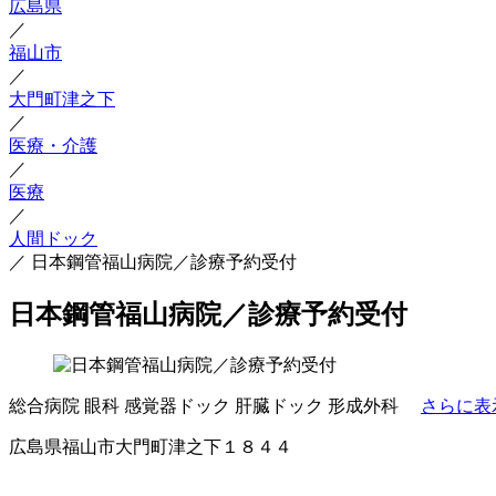
広島県
／
福山市
／
大門町津之下
／
医療・介護
／
医療
／
人間ドック
／
日本鋼管福山病院／診療予約受付
日本鋼管福山病院／診療予約受付
総合病院
眼科
感覚器ドック
肝臓ドック
形成外科
さらに表
広島県福山市大門町津之下１８４４