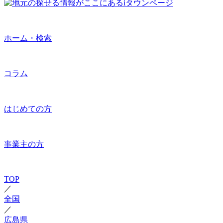
ホーム・検索
コラム
はじめての方
事業主の方
TOP
／
全国
／
広島県