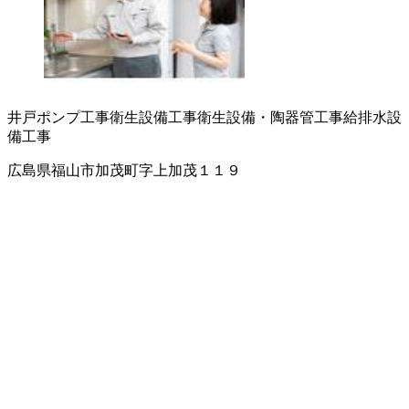
井戸ポンプ工事
衛生設備工事
衛生設備・陶器
管工事
給排水設
備工事
広島県福山市加茂町字上加茂１１９