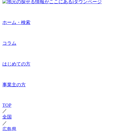
ホーム・検索
コラム
はじめての方
事業主の方
TOP
／
全国
／
広島県