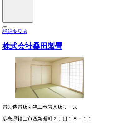
詳細を見る
株式会社桑田製畳
畳製造
畳店
内装工事
表具店
リース
広島県福山市西新涯町２丁目１８－１１