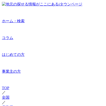
ホーム・検索
コラム
はじめての方
事業主の方
TOP
／
全国
／