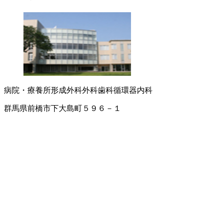
病院・療養所
形成外科
外科
歯科
循環器内科
群馬県前橋市下大島町５９６－１