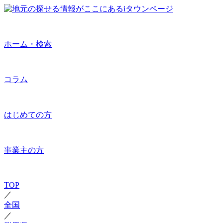
ホーム・検索
コラム
はじめての方
事業主の方
TOP
／
全国
／