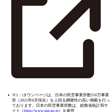
※1：iタウンページは、日本の民営事業所数516万事業
所（2021年6月現在）を上回る網羅性の高い掲載を行っ
ております。日本の民営事業所数は、総務省統計局サ
イト（
https://www.stat.go.jp
）を参照