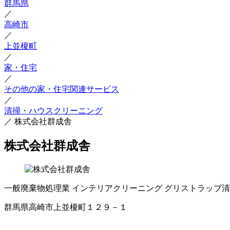
群馬県
／
高崎市
／
上並榎町
／
家・住宅
／
その他の家・住宅関連サービス
／
清掃・ハウスクリーニング
／
株式会社群成舎
株式会社群成舎
一般廃棄物処理業
インテリアクリーニング
グリストラップ清
群馬県高崎市上並榎町１２９－１