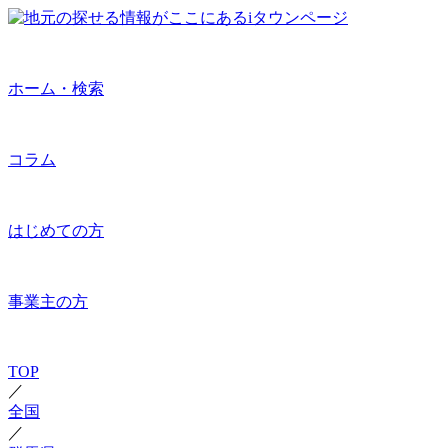
ホーム・検索
コラム
はじめての方
事業主の方
TOP
／
全国
／