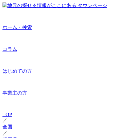
ホーム・検索
コラム
はじめての方
事業主の方
TOP
／
全国
／