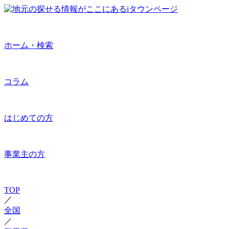
ホーム・検索
コラム
はじめての方
事業主の方
TOP
／
全国
／