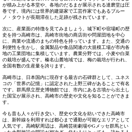
が積み上がる本堂や、各地のだるまが展示される達磨堂は圧
巻です。境内には世界的建築家で工芸作家でもあるブルー
ノ・タウトが長期滞在した足跡が残されています。
次に、産業面の特徴を見てみましょう。城下町や宿場町の歴
史を持つ高崎市は、高崎市街地の商店街や問屋団地を中心
に、商業や流通のまちの特色を持っています。また、交通の
利便性を生かし、金属製品や食品関連の大規模工場が市内各
地の工業団地に集積しています。農業分野では、小麦や白菜
の栽培が盛んです。榛名山麓地域では、梅の栽培が行われ、
全国有数の生産量を誇ります。
高崎市は、日本国内に現存する最古の石碑群として、ユネス
コの「世界の記憶」に認定された上野三碑があることで有名
です。群馬県立歴史博物館では、市内にある古墳から出土し
た国宝が展示され、高崎市の歴史や文化を知ることができま
す。
今も昔も人々が行き交い、歴史や文化を紡いできた高崎市
は、新幹線を利用すれば都心まで通勤が可能なエリアとして
人気です。高崎駅周辺は、高崎芸術劇場やGメッセ群馬とい