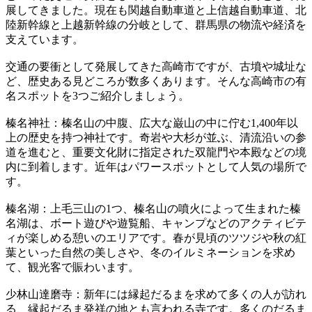
展してきました。現在も関越自動車道と上信越自動車道、北
陸新幹線と上越新幹線の分岐として、群馬県の物流や経済を
支えています。
交通の要衝として発展してきた高崎市ですが、古墳や城址な
ど、歴史ある見どころが数多くあります。そんな高崎市の有
名スポットを3つご紹介しましょう。
榛名神社：榛名山の中腹、広大な巌山の中に佇む1,400年以
上の歴史を持つ神社です。奇岩や大杉が並ぶ、清流沿いの参
道を進むと、重要文化財に指定された双龍門や本殿などの境
内に到着します。近年はパワースポットとして人気の場所で
す。
榛名湖：上毛三山の1つ、榛名山の噴火によって生まれた榛
名湖は、ボート遊びや遊覧船、キャンプなどのアクティビテ
ィが楽しめる憩いのエリアです。春が見頃のツツジや秋の紅
葉といった自然の美しさや、冬のイルミネーションを求め
て、観光客で賑わいます。
少林山達磨寺：新年には縁起だるまを求めて多くの人が訪れ
る、縁起だるま発祥の地とも言われる寺です。多くのだるま