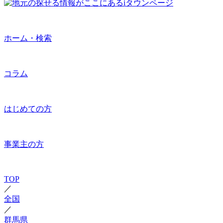
ホーム・検索
コラム
はじめての方
事業主の方
TOP
／
全国
／
群馬県