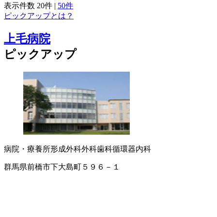
表示件数
20件
|
50件
ピックアップとは？
上毛病院
ピックアップ
病院・療養所
形成外科
外科
歯科
循環器内科
群馬県前橋市下大島町５９６－１