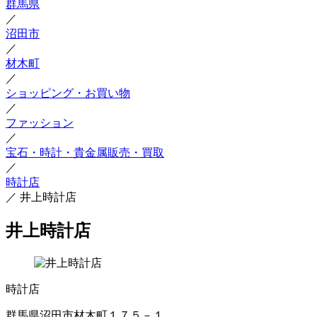
群馬県
／
沼田市
／
材木町
／
ショッピング・お買い物
／
ファッション
／
宝石・時計・貴金属販売・買取
／
時計店
／
井上時計店
井上時計店
時計店
群馬県沼田市材木町１７５－１