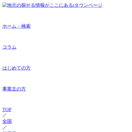
ホーム・検索
コラム
はじめての方
事業主の方
TOP
／
全国
／