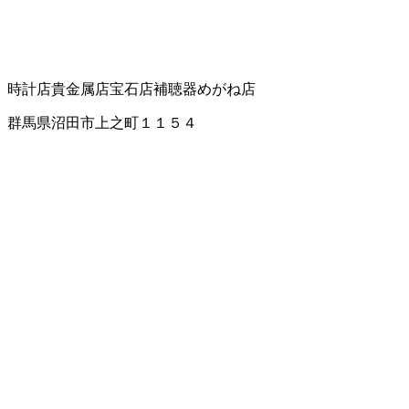
時計店
貴金属店
宝石店
補聴器
めがね店
群馬県沼田市上之町１１５４