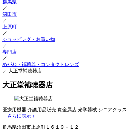
群馬県
／
沼田市
／
上原町
／
ショッピング・お買い物
／
専門店
／
めがね・補聴器・コンタクトレンズ
／
大正堂補聴器店
大正堂補聴器店
医療用機器
介護用品販売
貴金属店
光学器械
シニアグラス
さらに表示＋
群馬県沼田市上原町１６１９－１２