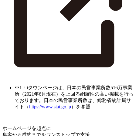
※1：iタウンページは、日本の民営事業所数516万事業
所（2021年6月現在）を上回る網羅性の高い掲載を行っ
ております。日本の民営事業所数は、総務省統計局サ
イト（
https://www.stat.go.jp
）を参照
ホームページを起点に
集客から成約までをワンストップで支援