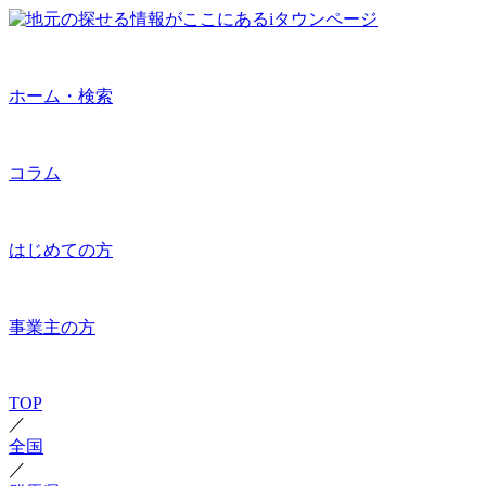
ホーム・検索
コラム
はじめての方
事業主の方
TOP
／
全国
／