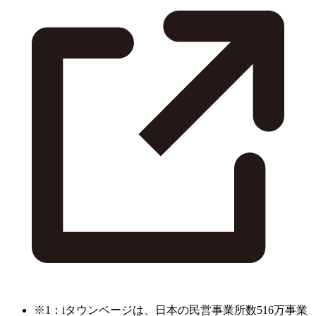
※1：iタウンページは、日本の民営事業所数516万事業