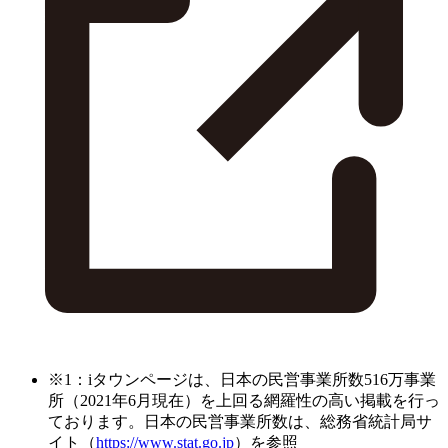
※1：iタウンページは、日本の民営事業所数516万事業
所（2021年6月現在）を上回る網羅性の高い掲載を行っ
ております。日本の民営事業所数は、総務省統計局サ
イト（
https://www.stat.go.jp
）を参照