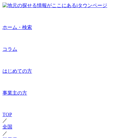
ホーム・検索
コラム
はじめての方
事業主の方
TOP
／
全国
／