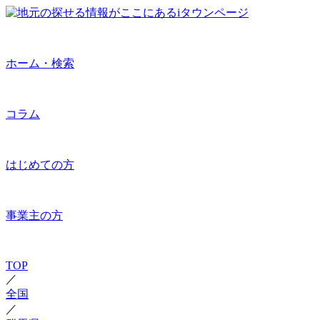
ホーム・検索
コラム
はじめての方
事業主の方
TOP
／
全国
／