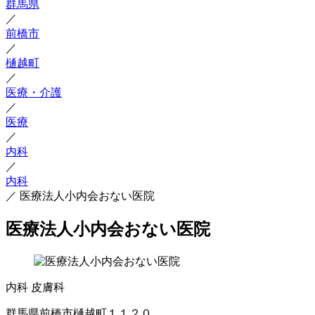
群馬県
／
前橋市
／
樋越町
／
医療・介護
／
医療
／
内科
／
内科
／
医療法人小内会おない医院
医療法人小内会おない医院
内科
皮膚科
群馬県前橋市樋越町１１２０