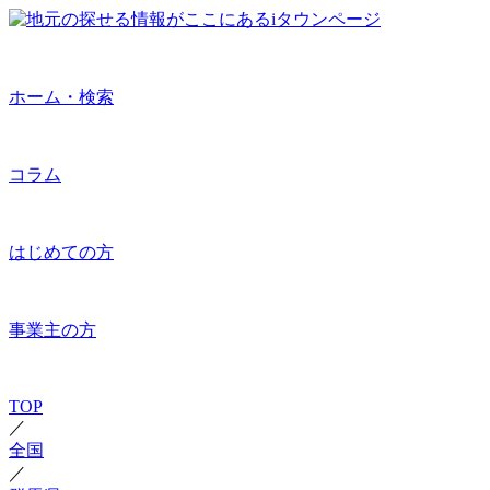
ホーム・検索
コラム
はじめての方
事業主の方
TOP
／
全国
／