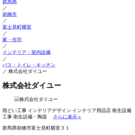
群馬県
／
前橋市
／
富士見町横室
／
家・住宅
／
インテリア・室内設備
／
バス・トイレ・キッチン
／
株式会社ダイユー
株式会社ダイユー
雨どい工事
インテリアデザイン
インテリア用品店
衛生設備
工事
衛生設備・陶器
さらに表示＋
群馬県前橋市富士見町横室３１