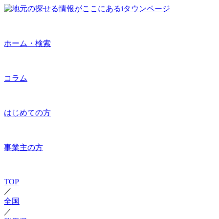
ホーム・検索
コラム
はじめての方
事業主の方
TOP
／
全国
／