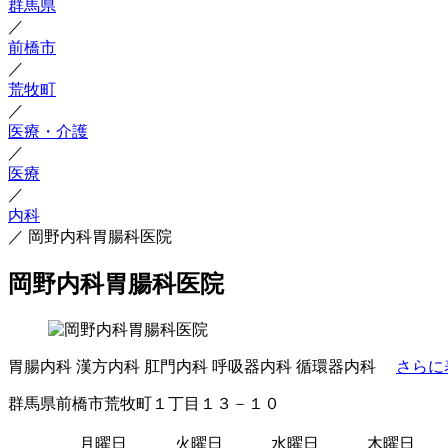
群馬県
／
前橋市
／
荒牧町
／
医療・介護
／
医療
／
内科
／
岡野内科胃腸科医院
岡野内科胃腸科医院
胃腸内科
漢方内科
肛門内科
呼吸器内科
循環器内科
さらに
群馬県前橋市荒牧町１丁目１３－１０
月曜日
火曜日
水曜日
木曜日