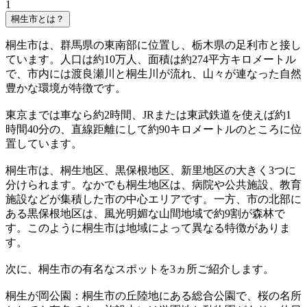
1
桐生市とは？
桐生市は、群馬県の東南部に位置し、栃木県の足利市と接し
ています。人口は約10万人、面積は約274平方キロメートル
で、市内には渡良瀬川と桐生川が流れ、山々が連なった自然
豊かな環境が特徴です。
東京までは車なら約2時間、JRまたは東武鉄道を使えば約1
時間40分の、直線距離にして約90キロメートルのところに位
置しています。
桐生市は、桐生地区、黒保根地区、新里地区の大きく3つに
分けられます。なかでも桐生地区は、病院や公共施設、教育
施設などが集積した市の中心エリアです。一方、市の北部に
ある黒保根地区は、風光明媚な山間地域で約9割が森林で
す。このように桐生市は地域によって異なる特徴がありま
す。
次に、桐生市の有名なスポットを3ヵ所ご紹介します。
桐生が岡公園：桐生市の丘陸地にある総合公園で、桜の名所