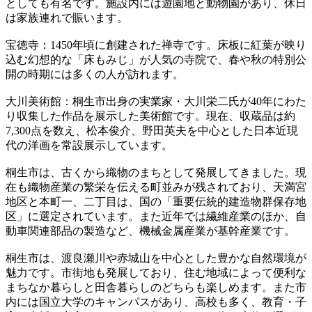
としても有名です。施設内には遊園地と動物園があり、休日
は家族連れで賑います。
宝徳寺：1450年頃に創建された禅寺です。床板に紅葉が映り
込む幻想的な「床もみじ」が人気の寺院で、春や秋の特別公
開の時期には多くの人が訪れます。
大川美術館：桐生市出身の実業家・大川栄二氏が40年にわた
り収集した作品を展示した美術館です。現在、収蔵品は約
7,300点を数え、松本俊介、野田英夫を中心とした日本近現
代の洋画を常設展示しています。
桐生市は、古くから織物のまちとして発展してきました。現
在も織物産業の繁栄を伝える町並みが残されており、天満宮
地区と本町一、二丁目は、国の「重要伝統的建造物群保存地
区」に選定されています。また近年では繊維産業のほか、自
動車関連部品の製造など、機械金属産業が基幹産業です。
桐生市は、渡良瀬川や赤城山を中心とした豊かな自然環境が
魅力です。市街地も発展しており、住む地域によって便利な
まちなか暮らしと田舎暮らしのどちらも楽しめます。また市
内には国立大学のキャンパスがあり、高校も多く、教育・子