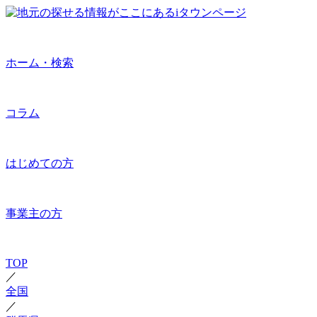
ホーム・検索
コラム
はじめての方
事業主の方
TOP
／
全国
／