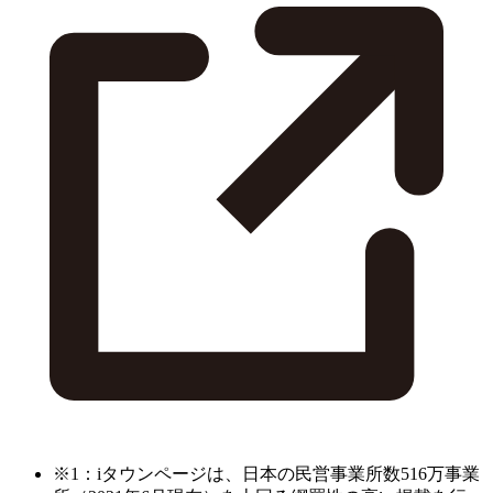
※1：iタウンページは、日本の民営事業所数516万事業