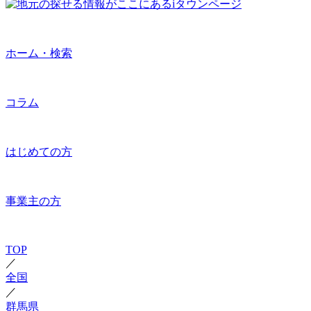
ホーム・検索
コラム
はじめての方
事業主の方
TOP
／
全国
／
群馬県