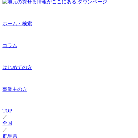
ホーム・検索
コラム
はじめての方
事業主の方
TOP
／
全国
／
群馬県