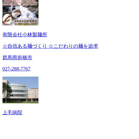
有限会社小林製麺所
☆自信ある麺づくり ☆こだわりの麺を追求
群馬県前橋市
027-288-7767
上毛病院