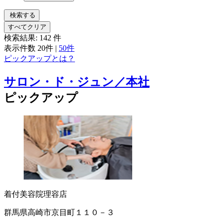
検索する
すべてクリア
検索結果:
142
件
表示件数
20件
|
50件
ピックアップとは？
サロン・ド・ジュン／本社
ピックアップ
着付
美容院
理容店
群馬県高崎市京目町１１０－３