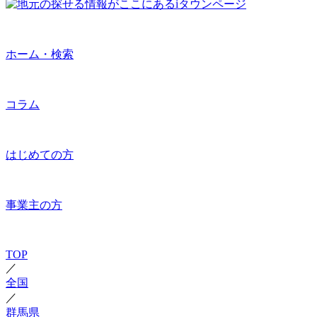
ホーム・検索
コラム
はじめての方
事業主の方
TOP
／
全国
／
群馬県