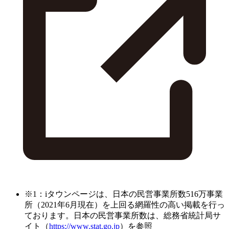
※1：iタウンページは、日本の民営事業所数516万事業
所（2021年6月現在）を上回る網羅性の高い掲載を行っ
ております。日本の民営事業所数は、総務省統計局サ
イト（
https://www.stat.go.jp
）を参照