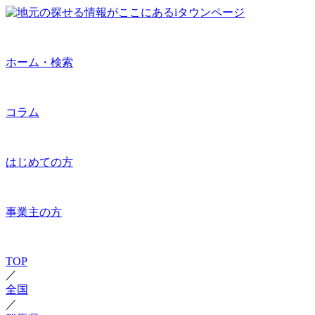
ホーム・検索
コラム
はじめての方
事業主の方
TOP
／
全国
／