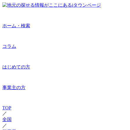
ホーム・検索
コラム
はじめての方
事業主の方
TOP
／
全国
／