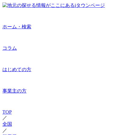
ホーム・検索
コラム
はじめての方
事業主の方
TOP
／
全国
／