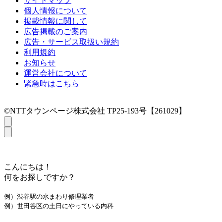
サイトマップ
個人情報について
掲載情報に関して
広告掲載のご案内
広告・サービス取扱い規約
利用規約
お知らせ
運営会社について
緊急時はこちら
©NTTタウンページ株式会社 TP25-193号【261029】
こんにちは！
何をお探しですか？
例）渋谷駅の水まわり修理業者
例）世田谷区の土日にやっている内科