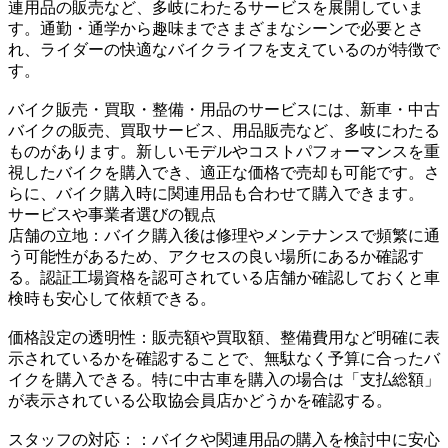
連用品の販売など、多岐にわたるサービスを展開していま
す。通勤・通学から趣味までさまざまなシーンで必要とさ
れ、ライダーの快適なバイクライフを支えているのが特徴で
す。
バイク販売・買取・整備・用品のサービスには、新車・中古
バイクの販売、買取サービス、用品販売など、多岐にわたる
ものがあります。新しいモデルやコストパフォーマンスを重
視したバイクを購入でき、適正な価格で売却も可能です。さ
らに、バイク購入時に関連用品も合わせて購入できます。
サービスや事業者選びの観点
店舗の立地：バイク購入後は修理やメンテナンスで頻繁に通
う可能性があるため、アクセスの良い場所にあるか確認す
る。認証工場資格を認可されている店舗か確認しておくと車
検時も安心して依頼できる。
価格設定の透明性：販売額や買取額、整備費用など明確に表
示されているかを確認することで、無駄なく予算に合ったバ
イクを購入できる。特に中古車を購入の場合は「支払総額」
が表示されている公取協会員店かどうかを確認する。
スタッフの対応：：バイクや関連用品の購入を検討中に安心