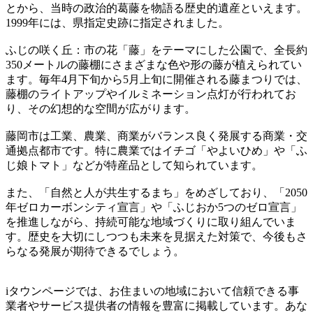
とから、当時の政治的葛藤を物語る歴史的遺産といえます。
1999年には、県指定史跡に指定されました。
ふじの咲く丘：市の花「藤」をテーマにした公園で、全長約
350メートルの藤棚にさまざまな色や形の藤が植えられてい
ます。毎年4月下旬から5月上旬に開催される藤まつりでは、
藤棚のライトアップやイルミネーション点灯が行われてお
り、その幻想的な空間が広がります。
藤岡市は工業、農業、商業がバランス良く発展する商業・交
通拠点都市です。特に農業ではイチゴ「やよいひめ」や「ふ
じ娘トマト」などが特産品として知られています。
また、「自然と人が共生するまち」をめざしており、「2050
年ゼロカーボンシティ宣言」や「ふじおか5つのゼロ宣言」
を推進しながら、持続可能な地域づくりに取り組んでいま
す。歴史を大切にしつつも未来を見据えた対策で、今後もさ
らなる発展が期待できるでしょう。
iタウンページでは、お住まいの地域において信頼できる事
業者やサービス提供者の情報を豊富に掲載しています。あな