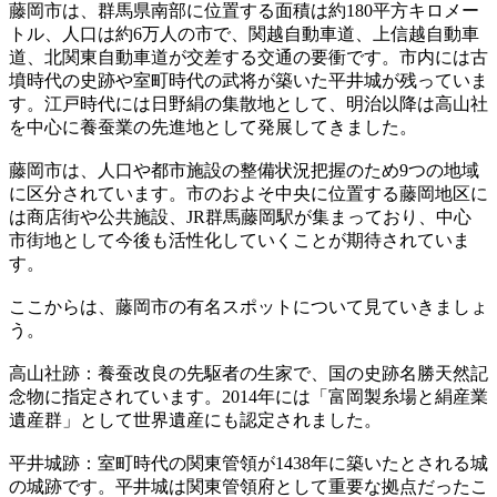
藤岡市は、群馬県南部に位置する面積は約180平方キロメー
トル、人口は約6万人の市で、関越自動車道、上信越自動車
道、北関東自動車道が交差する交通の要衝です。市内には古
墳時代の史跡や室町時代の武将が築いた平井城が残っていま
す。江戸時代には日野絹の集散地として、明治以降は高山社
を中心に養蚕業の先進地として発展してきました。
藤岡市は、人口や都市施設の整備状況把握のため9つの地域
に区分されています。市のおよそ中央に位置する藤岡地区に
は商店街や公共施設、JR群馬藤岡駅が集まっており、中心
市街地として今後も活性化していくことが期待されていま
す。
ここからは、藤岡市の有名スポットについて見ていきましょ
う。
高山社跡：養蚕改良の先駆者の生家で、国の史跡名勝天然記
念物に指定されています。2014年には「富岡製糸場と絹産業
遺産群」として世界遺産にも認定されました。
平井城跡：室町時代の関東管領が1438年に築いたとされる城
の城跡です。平井城は関東管領府として重要な拠点だったこ