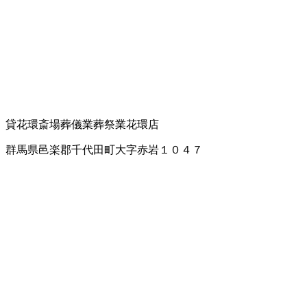
貸花環
斎場
葬儀業
葬祭業
花環店
群馬県邑楽郡千代田町大字赤岩１０４７