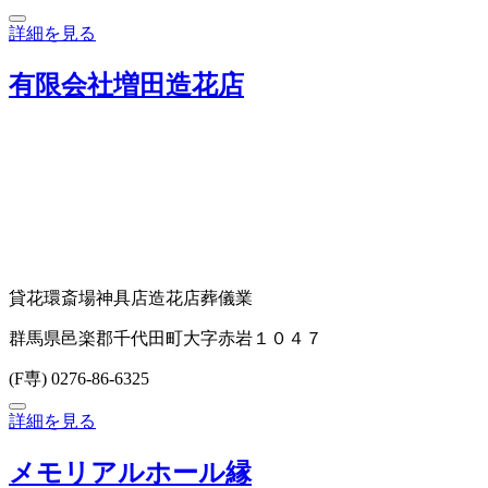
詳細を見る
有限会社増田造花店
貸花環
斎場
神具店
造花店
葬儀業
群馬県邑楽郡千代田町大字赤岩１０４７
(F専) 0276-86-6325
詳細を見る
メモリアルホール縁