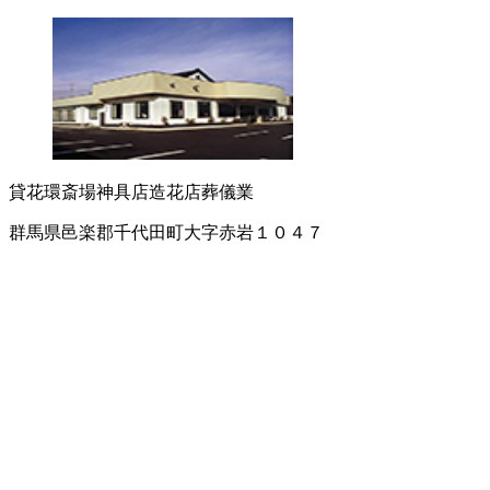
貸花環
斎場
神具店
造花店
葬儀業
群馬県邑楽郡千代田町大字赤岩１０４７