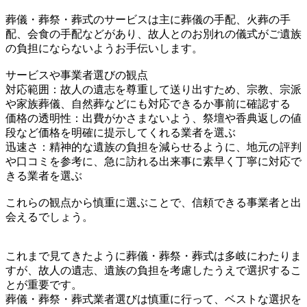
葬儀・葬祭・葬式のサービスは主に葬儀の手配、火葬の手
配、会食の手配などがあり、故人とのお別れの儀式がご遺族
の負担にならないようお手伝いします。
サービスや事業者選びの観点
対応範囲：故人の遺志を尊重して送り出すため、宗教、宗派
や家族葬儀、自然葬などにも対応できるか事前に確認する
価格の透明性：出費がかさまないよう、祭壇や香典返しの値
段など価格を明確に提示してくれる業者を選ぶ
迅速さ：精神的な遺族の負担を減らせるように、地元の評判
や口コミを参考に、急に訪れる出来事に素早く丁寧に対応で
きる業者を選ぶ
これらの観点から慎重に選ぶことで、信頼できる事業者と出
会えるでしょう。
これまで見てきたように葬儀・葬祭・葬式は多岐にわたりま
すが、故人の遺志、遺族の負担を考慮したうえで選択するこ
とが重要です。
葬儀・葬祭・葬式業者選びは慎重に行って、ベストな選択を