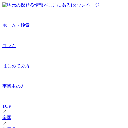
ホーム・検索
コラム
はじめての方
事業主の方
TOP
／
全国
／