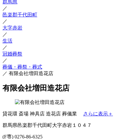
群馬県
／
邑楽郡千代田町
／
大字赤岩
／
生活
／
冠婚葬祭
／
葬儀・葬祭・葬式
／
有限会社増田造花店
有限会社増田造花店
貸花環
斎場
神具店
造花店
葬儀業
さらに表示＋
群馬県邑楽郡千代田町大字赤岩１０４７
(F専) 0276-86-6325