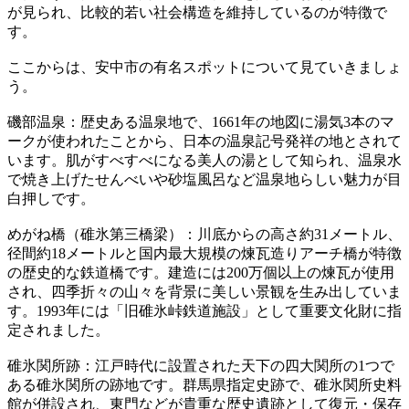
が見られ、比較的若い社会構造を維持しているのが特徴で
す。
ここからは、安中市の有名スポットについて見ていきましょ
う。
磯部温泉：歴史ある温泉地で、1661年の地図に湯気3本のマ
ークが使われたことから、日本の温泉記号発祥の地とされて
います。肌がすべすべになる美人の湯として知られ、温泉水
で焼き上げたせんべいや砂塩風呂など温泉地らしい魅力が目
白押しです。
めがね橋（碓氷第三橋梁）：川底からの高さ約31メートル、
径間約18メートルと国内最大規模の煉瓦造りアーチ橋が特徴
の歴史的な鉄道橋です。建造には200万個以上の煉瓦が使用
され、四季折々の山々を背景に美しい景観を生み出していま
す。1993年には「旧碓氷峠鉄道施設」として重要文化財に指
定されました。
碓氷関所跡：江戸時代に設置された天下の四大関所の1つで
ある碓氷関所の跡地です。群馬県指定史跡で、碓氷関所史料
館が併設され、東門などが貴重な歴史遺跡として復元・保存