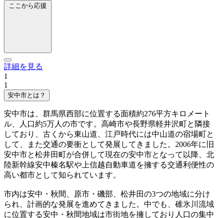
ここから応援
詳細を見る
1
1
安中市とは？
安中市は、群馬県西部に位置する面積約276平方キロメート
ル、人口約5万人の市です。高崎市や長野県軽井沢町と隣接
しており、古くから東山道、江戸時代には中山道の宿場町と
して、また交通の要衝として発展してきました。2006年に旧
安中市と松井田町が合併して現在の安中市となって以降、北
陸新幹線安中榛名駅や上信越自動車道を擁する交通利便性の
高い都市として知られています。
市内は安中・秋間、原市・磯部、松井田の3つの地域に分け
られ、計画的な発展を進めてきました。中でも、碓氷川流域
に位置する安中・秋間地域は市街地を擁しており人口の集中