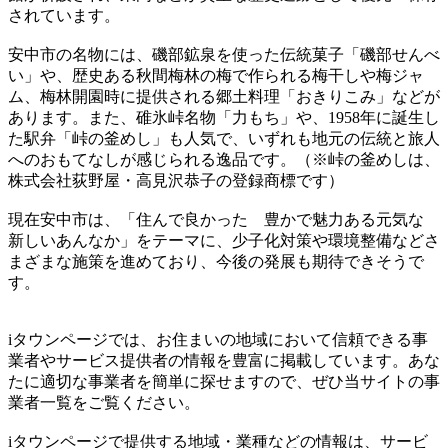
されています。
安中市の名物には、磯部鉱泉を使った伝統菓子「磯部せんべ
い」や、歴史ある秋間梅林の梅で作られる梅干しや梅ジャ
ム、梅林開園時に提供される郷土料理「おきりこみ」などが
あります。また、碓氷峠名物「力もち」や、1958年に誕生し
た駅弁「峠の釜めし」も人気で、いずれも地元の伝統と旅人
へのおもてなしが感じられる逸品です。（※峠の釜めしは、
株式会社荻野屋・高見沢恭子の登録商標です）
現在安中市は、「住んで良かった 豊かで魅力ある元気な
新しいあんなか」をテーマに、少子化対策や環境整備などさ
まざまな施策を進めており、今後の発展も期待できそうで
す。
iタウンページでは、お住まいの地域において信頼できる事
業者やサービス提供者の情報を豊富に掲載しています。あな
たに適切な事業者を簡単に探せますので、ぜひ当サイトの事
業者一覧をご覧ください。
iタウンページで提供する地域・業種などの情報は、サービ