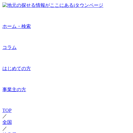
ホーム・検索
コラム
はじめての方
事業主の方
TOP
／
全国
／