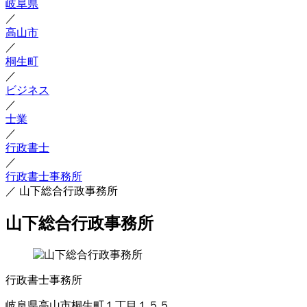
岐阜県
／
高山市
／
桐生町
／
ビジネス
／
士業
／
行政書士
／
行政書士事務所
／
山下総合行政事務所
山下総合行政事務所
行政書士事務所
岐阜県高山市桐生町１丁目１５５