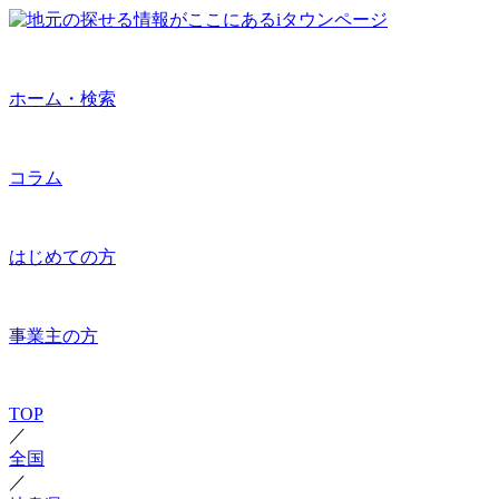
ホーム・検索
コラム
はじめての方
事業主の方
TOP
／
全国
／